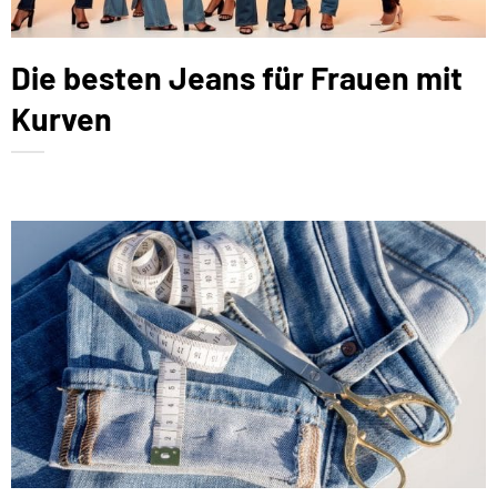
Die besten Jeans für Frauen mit
Kurven