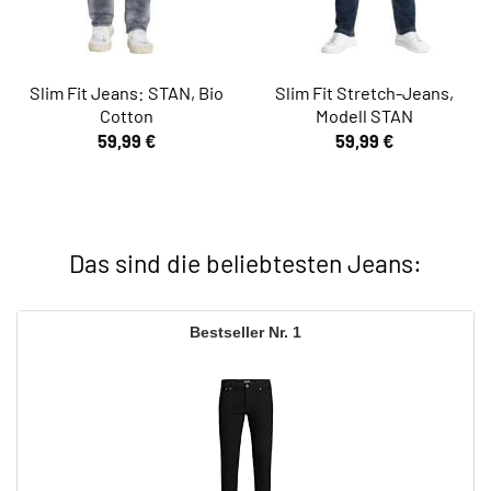
Slim Fit Jeans: STAN, Bio
Slim Fit Stretch-Jeans,
Cotton
Modell STAN
59,99
€
59,99
€
Das sind die beliebtesten Jeans:
1