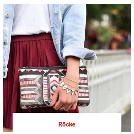
Röcke