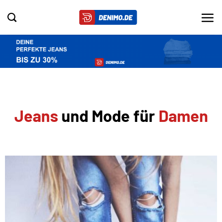
Zum
Inhalt
springen
Jeans
und Mode für
Damen