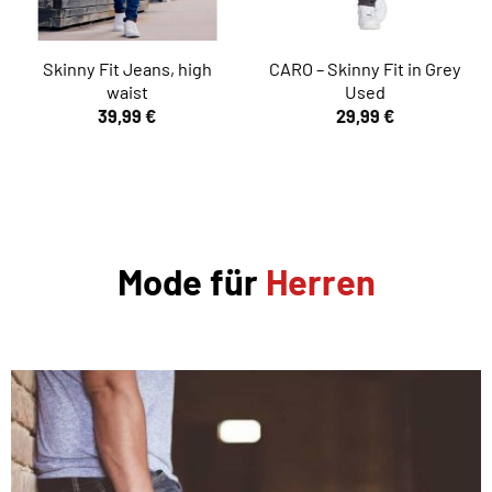
Skinny Fit Jeans, high
CARO – Skinny Fit in Grey
waist
Used
39,99
€
29,99
€
Mode für
Herren