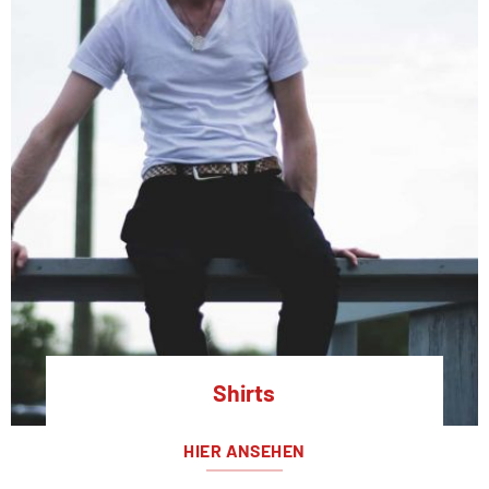
Shirts
HIER ANSEHEN