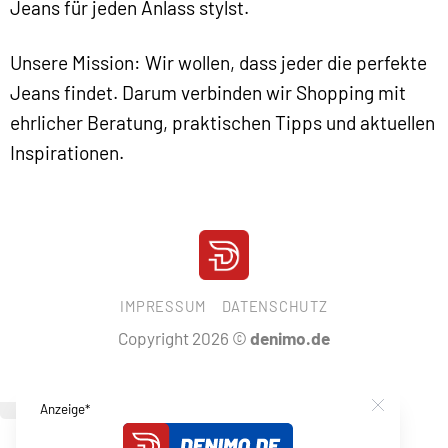
Jeans für jeden Anlass stylst.
Unsere Mission: Wir wollen, dass jeder die perfekte
Jeans findet. Darum verbinden wir Shopping mit
ehrlicher Beratung, praktischen Tipps und aktuellen
Inspirationen.
IMPRESSUM
DATENSCHUTZ
Copyright 2026 ©
denimo.de
Anzeige*
Close