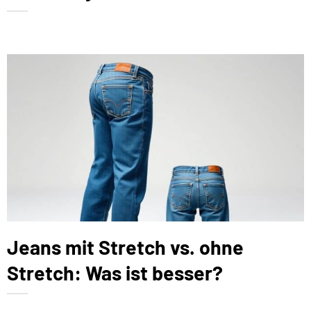
Jeans mit Stretch vs. ohne
Stretch: Was ist besser?