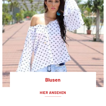
Blusen
HIER ANSEHEN