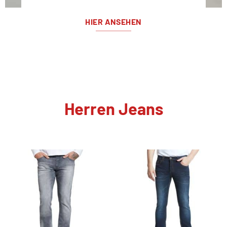
HIER ANSEHEN
Herren Jeans