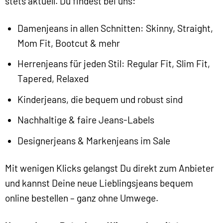
stets aktuell. Du findest bei uns:
Damenjeans in allen Schnitten: Skinny, Straight,
Mom Fit, Bootcut & mehr
Herrenjeans für jeden Stil: Regular Fit, Slim Fit,
Tapered, Relaxed
Kinderjeans, die bequem und robust sind
Nachhaltige & faire Jeans-Labels
Designerjeans & Markenjeans im Sale
Mit wenigen Klicks gelangst Du direkt zum Anbieter
und kannst Deine neue Lieblingsjeans bequem
online bestellen – ganz ohne Umwege.