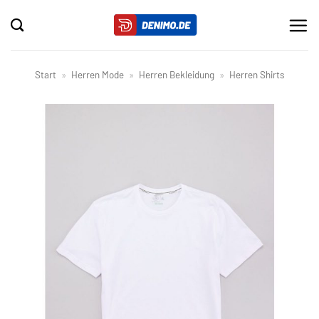
Zum
Inhalt
springen
Start
»
Herren Mode
»
Herren Bekleidung
»
Herren Shirts