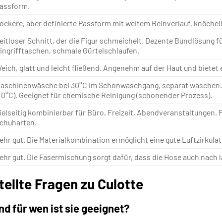
assform.
ockere, aber definierte Passform mit weitem Beinverlauf, knöchell
eitloser Schnitt, der die Figur schmeichelt. Dezente Bundlösung fü
ingrifftaschen, schmale Gürtelschlaufen.
eich, glatt und leicht fließend. Angenehm auf der Haut und bietet 
aschinenwäsche bei 30°C im Schonwaschgang, separat waschen. Ni
10°C). Geeignet für chemische Reinigung (schonender Prozess).
ielseitig kombinierbar für Büro, Freizeit, Abendveranstaltungen. P
chuharten.
ehr gut. Die Materialkombination ermöglicht eine gute Luftzirkul
ehr gut. Die Fasermischung sorgt dafür, dass die Hose auch nach l
tellte Fragen zu Culotte
nd für wen ist sie geeignet?