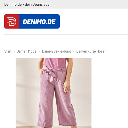
Zum
Denimo.de - dein Jeansladen
Inhalt
springen
Start
»
Damen Mode
»
Damen Bekleidung
»
Damen kurze Hosen