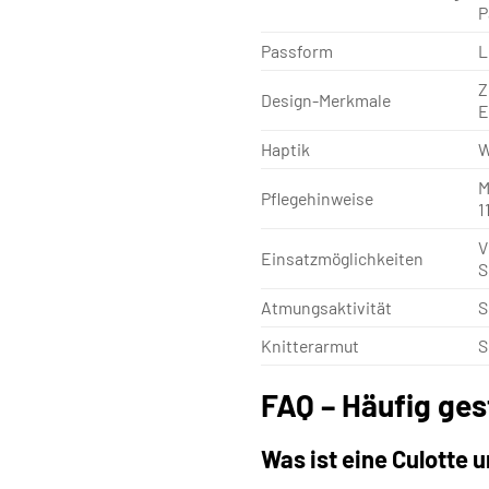
P
Passform
L
Z
Design-Merkmale
E
Haptik
W
M
Pflegehinweise
1
V
Einsatzmöglichkeiten
S
Atmungsaktivität
S
Knitterarmut
S
FAQ – Häufig ges
Was ist eine Culotte u