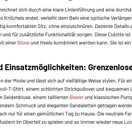
zeichnet sich durch eine klare Linienführung und eine durch
es Knöchels endet, verleiht dem Bein eine optische Verlänger
itig komfortablen Sitz, ohne einzuschnüren. Dezente Details
nd für zusätzliche Funktionalität sorgen. Diese Culotte ist 
it einer
Bluse
und Heels kombiniert werden kann. Sie ist ein w
nd Einsatzmöglichkeiten: Grenzenlo
n der Mode und lässt sich auf vielfältige Weise stylen. Für 
l-T-Shirt, einem schlichten Strickpullover und bequemen Lo
en Seidenbluse, einem taillierten
Blazer
und klassischen Pumps
gendem Schmuck und eleganten Sandaletten getragen werden. S
nfach nur für einen gemütlichen Tag zu Hause. Die neutrale F
ustern im Oberteil zu spielen und so immer wieder neue Loo