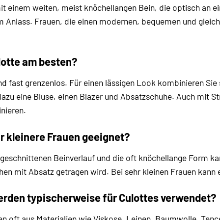
it einem weiten, meist knöchellangen Bein, die optisch an ein
em Anlass. Frauen, die einen modernen, bequemen und gleichz
lotte am besten?
ind fast grenzenlos. Für einen lässigen Look kombinieren Sie
 dazu eine Bluse, einen Blazer und Absatzschuhe. Auch mit St
nieren.
ür kleinere Frauen geeignet?
 geschnittenen Beinverlauf und die oft knöchellange Form ka
hen mit Absatz getragen wird. Bei sehr kleinen Frauen kann e
erden typischerweise für Culottes verwendet?
 oft aus Materialien wie Viskose, Leinen, Baumwolle, Tence