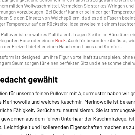
nem milden Wollwaschmittel. Vermeiden Sie starkes Wringen und 
mungen vorzubeugen. Bei Bedarf kann er bei niedriger Temperat
den Sie den Einsatz von Weichspülern, da diese die Fasern beeint
ger Temperatur auf der Rückseite, idealerweise mit einem feuchte
 Pullover ist ein wahres Multitalent. Tragen Sie ihn im Büro über e
eleganten Hose oder einem
Rock
. Auch für besondere Anlässe, wie
In der Freizeit bietet er einen Hauch von Luxus und Komfort.
ssform ist designed, um Ihre Figur vorteilhaft zu umspielen, ohne 
g am Saum sorgen für einen perfekten Sitz und eine schmeichelha
Bedacht gewählt
ien für unseren feinen Pullover mit Ajourmuster haben wir gr
e Merinowolle und weiches Kaschmir. Merinowolle ist bekann
liche Fähigkeit, Gerüche zu neutralisieren. Sie ist atmungsa
 gewonnen aus dem feinen Unterhaar der Kaschmirziege, ist e
, Leichtigkeit und isolierenden Eigenschaften machen es zu