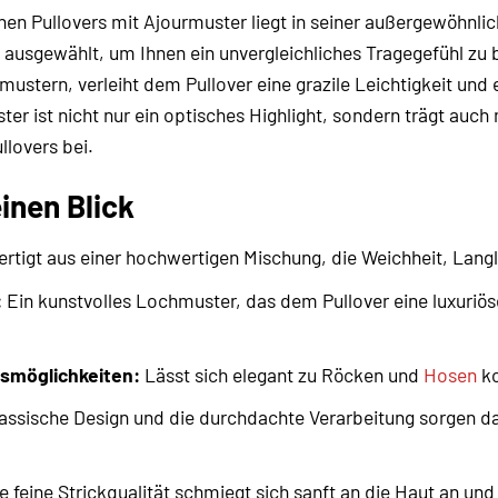
nen Pullovers mit Ajourmuster liegt in seiner außergewöhnlic
 ausgewählt, um Ihnen ein unvergleichliches Tragegefühl zu b
mustern, verleiht dem Pullover eine grazile Leichtigkeit und
ter ist nicht nur ein optisches Highlight, sondern trägt a
lovers bei.
einen Blick
rtigt aus einer hochwertigen Mischung, die Weichheit, Lang
:
Ein kunstvolles Lochmuster, das dem Pullover eine luxuriöse 
nsmöglichkeiten:
Lässt sich elegant zu Röcken und
Hosen
ko
assische Design und die durchdachte Verarbeitung sorgen daf
e feine Strickqualität schmiegt sich sanft an die Haut an u