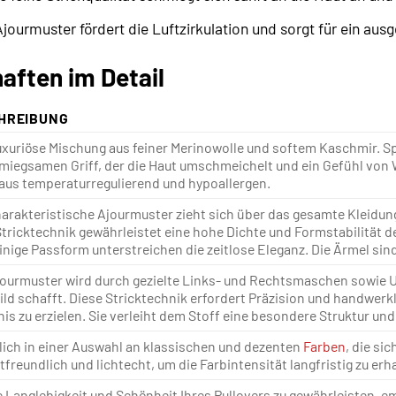
jourmuster fördert die Luftzirkulation und sorgt für ein ausg
aften im Detail
HREIBUNG
uxuriöse Mischung aus feiner Merinowolle und softem Kaschmir. Sp
iegsamen Griff, der die Haut umschmeichelt und ein Gefühl von W
aus temperaturregulierend und hypoallergen.
arakteristische Ajourmuster zieht sich über das gesamte Kleidungs
Stricktechnik gewährleistet eine hohe Dichte und Formstabilität 
inige Passform unterstreichen die zeitlose Eleganz. Die Ärmel sind
ourmuster wird durch gezielte Links- und Rechtsmaschen sowie 
ld schafft. Diese Stricktechnik erfordert Präzision und handwer
is zu erzielen. Sie verleiht dem Stoff eine besondere Struktur und 
lich in einer Auswahl an klassischen und dezenten
Farben
, die si
freundlich und lichtecht, um die Farbintensität langfristig zu erh
 Langlebigkeit und Schönheit Ihres Pullovers zu gewährleisten,