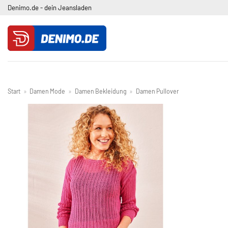
Zum
Denimo.de - dein Jeansladen
Inhalt
springen
Start
»
Damen Mode
»
Damen Bekleidung
»
Damen Pullover