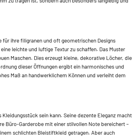
hm zu tragen ist, sondern auch besonders langlebig und
e für ihre filigranen und oft geometrischen Designs
eine leichte und luftige Textur zu schaffen. Das Muster
euen Maschen. Dies erzeugt kleine, dekorative Löcher, die
nordnung dieser Öffnungen ergibt ein harmonisches und
in hohes Maß an handwerklichem Können und verleiht dem
ges Kleidungsstück sein kann. Seine dezente Eleganz macht
Ihre Büro-Garderobe mit einer stilvollen Note bereichert –
nem schlichten Bleistiftkleid getragen. Aber auch