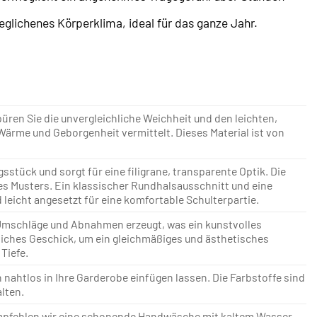
eglichenes Körperklima, ideal für das ganze Jahr.
üren Sie die unvergleichliche Weichheit und den leichten,
ärme und Geborgenheit vermittelt. Dieses Material ist von
stück und sorgt für eine filigrane, transparente Optik. Die
des Musters. Ein klassischer Rundhalsausschnitt und eine
 leicht angesetzt für eine komfortable Schulterpartie.
Umschläge und Abnahmen erzeugt, was ein kunstvolles
kliches Geschick, um ein gleichmäßiges und ästhetisches
Tiefe.
ch nahtlos in Ihre Garderobe einfügen lassen. Die Farbstoffe sind
alten.
 empfehlen wir eine schonende Handwäsche mit kaltem Wasser