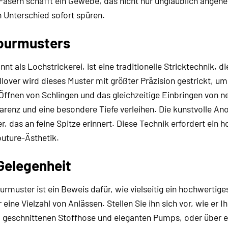
asern schafft ein Gewebe, das nicht nur unglaublich angene
n Unterschied sofort spüren.
jourmusters
t als Lochstrickerei, ist eine traditionelle Stricktechnik, di
lover wird dieses Muster mit größter Präzision gestrickt, um 
 Öffnen von Schlingen und das gleichzeitige Einbringen von n
arenz und eine besondere Tiefe verleihen. Die kunstvolle A
r, das an feine Spitze erinnert. Diese Technik erfordert e
uture-Ästhetik.
 Gelegenheit
ourmuster ist ein Beweis dafür, wie vielseitig ein hochwerti
 eine Vielzahl von Anlässen. Stellen Sie ihn sich vor, wie er 
 geschnittenen Stoffhose und eleganten Pumps, oder über ei