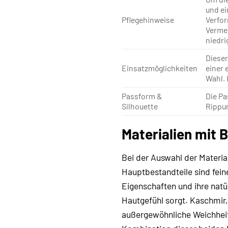
und ei
Pflegehinweise
Verfor
Vermei
niedri
Dieser
Einsatzmöglichkeiten
einer 
Wahl. 
Passform &
Die Pa
Silhouette
Rippun
Materialien mit 
Bei der Auswahl der Material
Hauptbestandteile sind fein
Eigenschaften und ihre natür
Hautgefühl sorgt. Kaschmir,
außergewöhnliche Weichheit