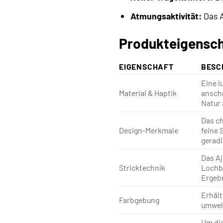
Atmungsaktivität:
Das A
Produkteigensch
EIGENSCHAFT
BESC
Eine l
Material & Haptik
anschm
Natur 
Das ch
Design-Merkmale
feine 
geradl
Das Aj
Stricktechnik
Lochbi
Ergebn
Erhält
Farbgebung
umwelt
Um die