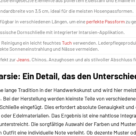
zise eingesetzte Elemente aus poliertem Edelstahl und Emaille i
ndardbreite von 3,5 cm, ideal für die meisten Hosenpassformen.
fügbar in verschiedenen Längen, um eine
perfekte Passform
zu ge
ssische Dornschließe mit integrierter Intarsien-Applikation.
 Reinigung ein leicht feuchtes
Tuch
verwenden. Lederpflegeprodukt
rekte Sonneneinstrahlung und Nässe vermeiden.
fekt zur
Jeans
, Chinos, Anzughosen und als stilvoller Abschluss 
tarsie: Ein Detail, das den Unterschi
ne lange Tradition in der Handwerkskunst und wird hier meist
 Bei der Herstellung werden kleinste Teile von verschiedenen
chließe eingefügt. Dies erfordert absolute Genauigkeit und e
oder Edelmaterialien. Das Ergebnis ist eine nahtlose Integra
unterstreicht. Die sorgfältige Auswahl der Farben und Muster
Outfit eine individuelle Note verleiht. Ob dezente Muster od