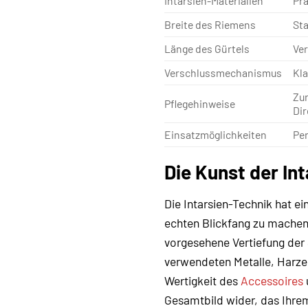
Intarsien-Materialien
Prä
Breite des Riemens
Sta
Länge des Gürtels
Ver
Verschlussmechanismus
Kla
Zur
Pflegehinweise
Di
Einsatzmöglichkeiten
Per
Die Kunst der In
Die Intarsien-Technik hat ei
echten Blickfang zu machen.
vorgesehene Vertiefung der S
verwendeten Metalle, Harze 
Wertigkeit des
Accessoires
Gesamtbild wider, das Ihrem 