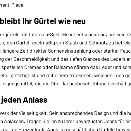
ment-Piece.
leibt Ihr Gürtel wie neu
dergürtels mit Intarsien-Schließe ist entscheidend, um seine
n, den Gürtel regelmäßig von Staub und Schmutz zu befreien. 
l längere Zeit direkter Sonneneinstrahlung oder starker Feu
ung der Geschmeidigkeit und des tiefen Glanzes des Leders
 speziellen Cremes oder Balsame nähren das Leder und schüt
Metall gefertigt ist und mit einem trockenen, weichen Tuch g
einigungsmittel, die die Oberflächenbeschichtung beschädig
r jeden Anlass
erwerk der Vielseitigkeit. Sein ansprechendes Design und di
von Anlässen. Tragen Sie ihn zu Ihrer bevorzugten Jeans für ei
 smarten Freizeitlook. Auch im geschäftlichen Umfeld beweist