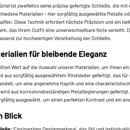
l ist zweifellos seine präzise gefertigte Schließe, die mit ei
chiedene Materialien – hier sorgfältig ausgewählte Metalle o
fen. Diese Technik erfordert höchste Präzision und ein tiefe
werk, das Ihrem Outfit eine unverwechselbare Note verleiht. 
assend zur hochwertigen Verarbeitung der Schließe.
rialien für bleibende Eleganz
ßten Wert auf die Auswahl unserer Materialien, um Ihnen ein
rd aus sorgfältig ausgewähltem Rindsleder gefertigt, das für
handelt, um eine angenehme Haptik und eine charakteristische
 wird aus korrosionsbeständigen Metalllegierungen gefertigt, 
orgfältig ausgewählt, um einen perfekten Kontrast und ein an
n Blick
ließe:
Einzigartiges Designmerkmal, das Stil und Individualitä