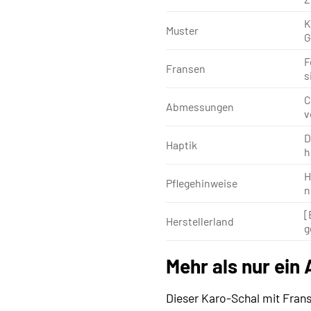
K
Muster
G
F
Fransen
s
C
Abmessungen
v
D
Haptik
h
H
Pflegehinweise
n
[
Herstellerland
g
Mehr als nur ein
Dieser Karo-Schal mit Frans