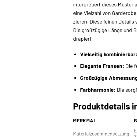
interpretiert dieses Muste
eine Vielzahl von Garderobe
zieren. Diese feinen Detail
Die großzügige Länge und B
drapiert.
Vielseitig kombinierbar
Elegante Fransen:
Die f
Großzügige Abmessun
Farbharmonie:
Die sorg
Produktdetails i
MERKMAL
E
Materialzusammensetzung
Z