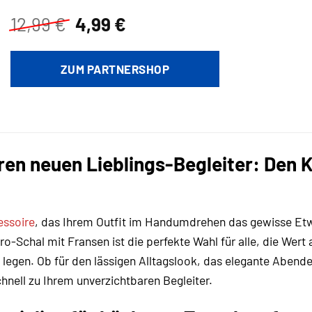
Ursprünglicher
Aktueller
12,99
€
4,99
€
Preis
Preis
war:
ist:
ZUM PARTNERSHOP
12,99 €
4,99 €.
ren neuen Lieblings-Begleiter: Den 
essoire
, das Ihrem Outfit im Handumdrehen das gewisse Etwas
o-Schal mit Fransen ist die perfekte Wahl für alle, die Wert
t legen. Ob für den lässigen Alltagslook, das elegante Abe
hnell zu Ihrem unverzichtbaren Begleiter.