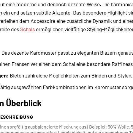
r auf eine moderne und dennoch dezente Weise. Die harmon
n ein und setzen subtile Akzente. Das besondere Highlight s
s verleihen dem Accessoire eine zusätzliche Dynamik und ei
reite des
Schals
ermöglichen vielfältige Styling-Möglichkeite
:
Das dezente Karomuster passt zu eleganten Blazern genaus
einen Fransen verleihen dem Schal eine besondere Raffiness
gen:
Bieten zahlreiche Möglichkeiten zum Binden und Stylen,
fältig ausgewählten Farbkombinationen im Karomuster sorge
m Überblick
BESCHREIBUNG
ine sorgfältig ausbalancierte Mischung aus [Beispiel: 50% Wolle,
usammensetzung garantiert Langlebigkeit und ein angenehmes Tr