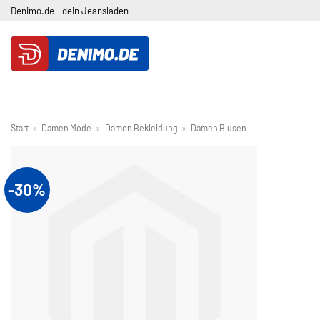
Zum
Denimo.de - dein Jeansladen
Inhalt
springen
Start
»
Damen Mode
»
Damen Bekleidung
»
Damen Blusen
-30%