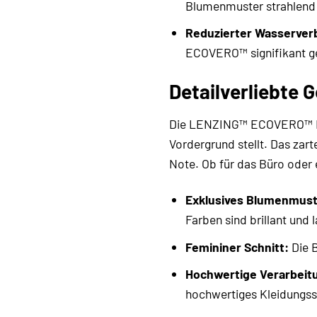
Blumenmuster strahlend 
Reduzierter Wasserver
ECOVERO™ signifikant ge
Detailverliebte G
Die LENZING™ ECOVERO™ Blus
Vordergrund stellt. Das zar
Note. Ob für das Büro oder 
Exklusives Blumenmust
Farben sind brillant und 
Femininer Schnitt:
Die B
Hochwertige Verarbeit
hochwertiges Kleidungss