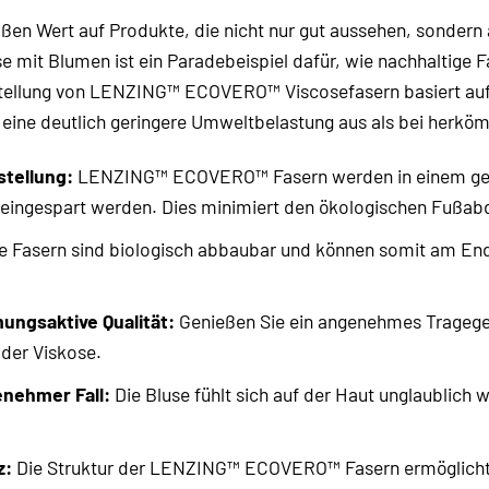
ßen Wert auf Produkte, die nicht nur gut aussehen, sondern
t Blumen ist ein Paradebeispiel dafür, wie nachhaltige 
tellung von LENZING™ ECOVERO™ Viscosefasern basiert auf Hol
 eine deutlich geringere Umweltbelastung aus als bei herkö
tellung:
LENZING™ ECOVERO™ Fasern werden in einem gesch
eingespart werden. Dies minimiert den ökologischen Fußabd
e Fasern sind biologisch abbaubar und können somit am Ende
ungsaktive Qualität:
Genießen Sie ein angenehmes Tragegef
 der Viskose.
enehmer Fall:
Die Bluse fühlt sich auf der Haut unglaublich w
z:
Die Struktur der LENZING™ ECOVERO™ Fasern ermöglicht