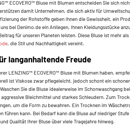
G™ ECOVERO™ Bluse mit Blumen entscheiden Sie sich nicht 
rstützen damit Unternehmen, die sich aktiv für Umweltsch
tifizierung der Rohstoffe geben Ihnen die Gewissheit, ein Pr
t uns bei Denimo.de ein Anliegen, Ihnen Kleidungsstücke anz
Beitrag für unseren Planeten leisten. Diese Bluse ist mehr als
ode
, die Stil und Nachhaltigkeit vereint.
für langanhaltende Freude
Ihrer LENZING™ ECOVERO™ Bluse mit Blumen haben, empfehle
rell ist Viskose zwar pflegeleicht, jedoch schont ein schone
Waschen Sie die Bluse idealerweise im Schonwaschgang bei
aggressive Bleichmittel und starkes Schleudern. Zum Trockn
hängen, um die Form zu bewahren. Ein Trocknen im Wäschetro
n führen kann. Bei Bedarf kann die Bluse auf niedriger Stufe
nd Qualität Ihrer Bluse über viele Tragejahre hinweg.