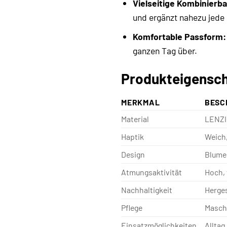
Vielseitige Kombinierba
und ergänzt nahezu jede
Komfortable Passform:
ganzen Tag über.
Produkteigensch
MERKMAL
BESC
Material
LENZI
Haptik
Weich, 
Design
Blumen
Atmungsaktivität
Hoch, 
Nachhaltigkeit
Herges
Pflege
Masch
Einsatzmöglichkeiten
Alltag