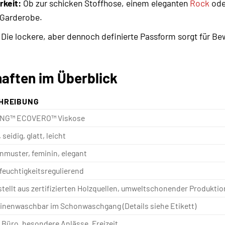
rkeit:
Ob zur schicken Stoffhose, einem eleganten
Rock
ode
 Garderobe.
Die lockere, aber dennoch definierte Passform sorgt für B
aften im Überblick
HREIBUNG
NG™ ECOVERO™ Viskose
seidig, glatt, leicht
muster, feminin, elegant
feuchtigkeitsregulierend
tellt aus zertifizierten Holzquellen, umweltschonender Produkti
inenwaschbar im Schonwaschgang (Details siehe Etikett)
, Büro, besondere Anlässe, Freizeit