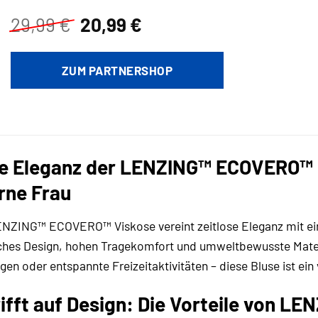
Ursprünglicher
Aktueller
29,99
€
20,99
€
Preis
Preis
war:
ist:
ZUM PARTNERSHOP
29,99 €
20,99 €.
ie Eleganz der LENZING™ ECOVERO™ B
erne Frau
NZING™ ECOVERO™ Viskose vereint zeitlose Eleganz mit eine
hes Design, hohen Tragekomfort und umweltbewusste Materia
n oder entspannte Freizeitaktivitäten – diese Bluse ist ein v
rifft auf Design: Die Vorteile von 