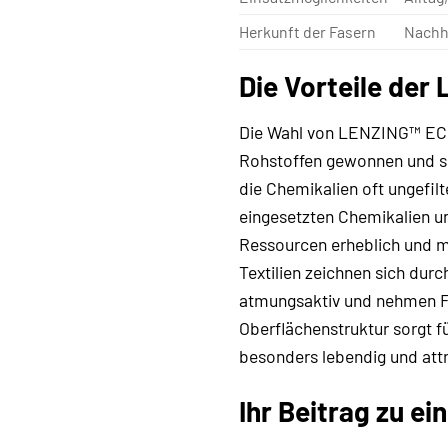
Herkunft der Fasern
Nachha
Die Vorteile de
Die Wahl von LENZING™ ECO
Rohstoffen gewonnen und si
die Chemikalien oft ungefil
eingesetzten Chemikalien u
Ressourcen erheblich und m
Textilien zeichnen sich dur
atmungsaktiv und nehmen Fe
Oberflächenstruktur sorgt f
besonders lebendig und attr
Ihr Beitrag zu e