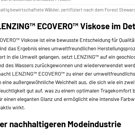
ltig bewirtschaftete Wälder, zertifiziert nach dem Forest Stewar
r LENZING™ ECOVERO™ Viskose im Det
VERO™ Viskose ist eine bewusste Entscheidung für Qualit
nd das Ergebnis eines umweltfreundlichen Herstellungsproz
tert in die Umwelt gelangen, setzt LENZING™ auf ein geschlo
nd des Wassers zurückgewonnen und wiederverwendet werde
acht LENZING™ ECOVERO™ zu einer der umweltfreundlichste
ch eine außergewöhnliche Weichheit aus, die sich wie ein zwe
uchtigkeit gut auf, was zu einem optimalen Tragekomfort be
ür einen eleganten Glanz und ermöglicht eine intensive Far
aktiv wirkt.
iner nachhaltigeren Modeindustrie