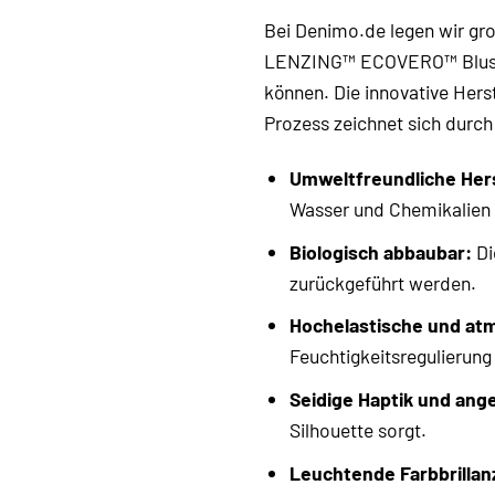
Bei Denimo.de legen wir gro
LENZING™ ECOVERO™ Bluse mi
können. Die innovative Hers
Prozess zeichnet sich durch
Umweltfreundliche Hers
Wasser und Chemikalien 
Biologisch abbaubar:
Di
zurückgeführt werden.
Hochelastische und atm
Feuchtigkeitsregulierung
Seidige Haptik und ang
Silhouette sorgt.
Leuchtende Farbbrillan