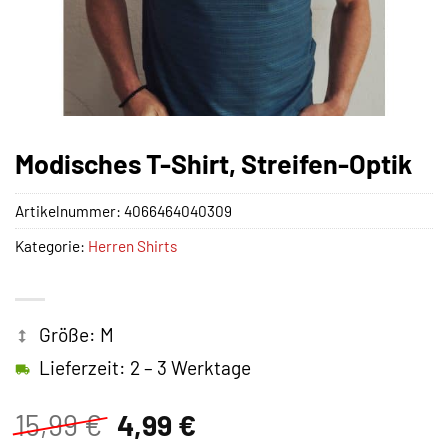
Modisches T-Shirt, Streifen-Optik
Artikelnummer:
4066464040309
Kategorie:
Herren Shirts
Größe: M
Lieferzeit: 2 – 3 Werktage
Ursprünglicher
Aktueller
15,99
€
4,99
€