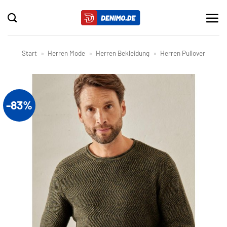
Zum
Inhalt
springen
Start
»
Herren Mode
»
Herren Bekleidung
»
Herren Pullover
-83%