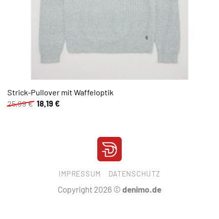
Strick-Pullover mit Waffeloptik
Ursprünglicher
Aktueller
25,99
€
18,19
€
Preis
Preis
war:
ist:
25,99 €
18,19 €.
IMPRESSUM
DATENSCHUTZ
Copyright 2026 ©
denimo.de