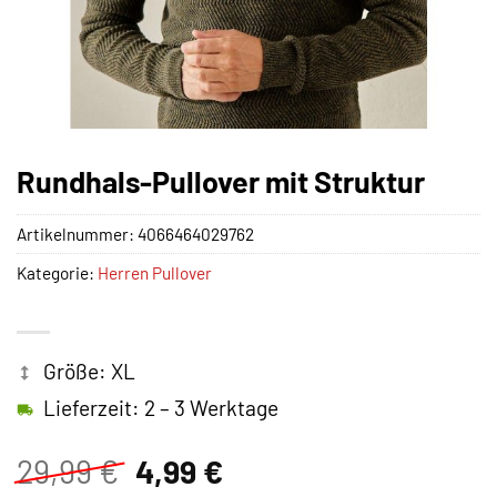
Rundhals-Pullover mit Struktur
Artikelnummer:
4066464029762
Kategorie:
Herren Pullover
Größe: XL
Lieferzeit: 2 – 3 Werktage
Ursprünglicher
Aktueller
29,99
€
4,99
€