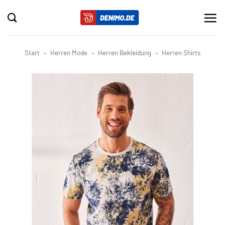
Zum
Inhalt
springen
Start
»
Herren Mode
»
Herren Bekleidung
»
Herren Shirts