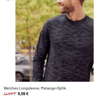
Weiches Longsleeve, Melange-Optik
Ursprünglicher
Aktueller
12,99
€
9,09
€
Preis
Preis
war:
ist:
12,99 €
9,09 €.