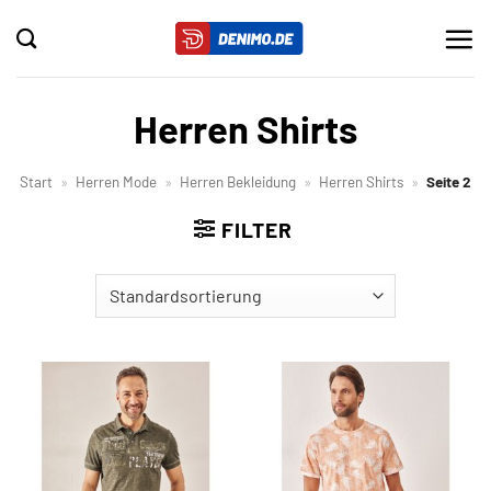
Zum
Inhalt
springen
Herren Shirts
Start
»
Herren Mode
»
Herren Bekleidung
»
Herren Shirts
»
Seite 2
FILTER