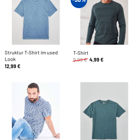
Struktur T-Shirt im used
T-Shirt
Look
Ursprünglicher
Aktueller
9,99
€
4,99
€
Preis
Preis
12,99
€
war:
ist:
9,99 €
4,99 €.