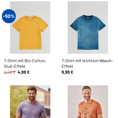
-50%
T-Shirt mit Bio-Cotton,
T-Shirt mit leichtem Wasch-
Slub-Effekt
Effekt
Ursprünglicher
Aktueller
9,99
€
4,99
€
9,99
€
Preis
Preis
war:
ist:
9,99 €
4,99 €.