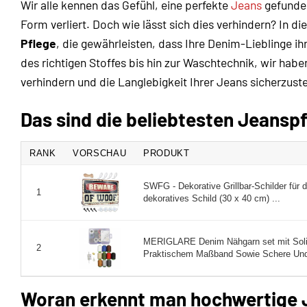
Wir alle kennen das Gefühl, eine perfekte
Jeans
gefunden
Form verliert. Doch wie lässt sich dies verhindern? In 
Pflege
, die gewährleisten, dass Ihre Denim-Lieblinge i
des richtigen Stoffes bis hin zur Waschtechnik, wir habe
verhindern und die Langlebigkeit Ihrer Jeans sicherzuste
Das sind die beliebtesten Jeansp
RANK
VORSCHAU
PRODUKT
SWFG - Dekorative Grillbar-Schilder für 
1
dekoratives Schild (30 x 40 cm) ...
MERIGLARE Denim Nähgarn set mit Soli
2
Praktischem Maßband Sowie Schere Und 
Woran erkennt man hochwertige 