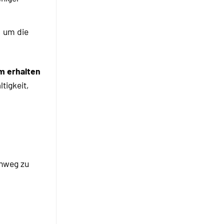
, um die
m erhalten
tigkeit,
inweg zu