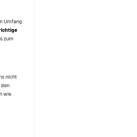
den Umfang
richtige
is zum
ns nicht
n den
n wie