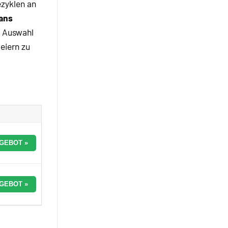
ezyklen an
ans
r Auswahl
iern zu
GEBOT »
GEBOT »