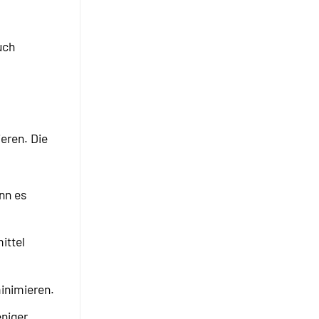
uch
eren. Die
nn es
ittel
inimieren.
eniger