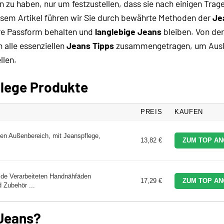
 zu haben, nur um festzustellen, dass sie nach einigen Trag
diesem Artikel führen wir Sie durch bewährte Methoden der
Je
hre Passform behalten und
langlebige Jeans
bleiben. Von de
n alle essenziellen
Jeans Tipps
zusammengetragen, um Ausle
llen.
flege Produkte
PREIS
KAUFEN
den Außenbereich, mit Jeanspflege,
13,82 €
ZUM TOP AN
de Verarbeiteten Handnähfäden
17,29 €
ZUM TOP AN
Zubehör ...
Jeans?