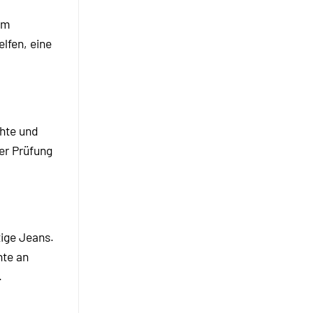
im
lfen, eine
chte und
er Prüfung
tige Jeans.
hte an
.