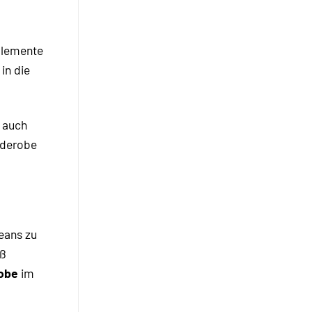
Elemente
in die
s auch
arderobe
eans zu
iß
obe
im