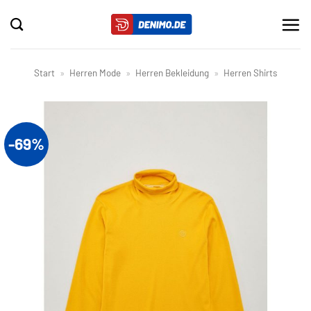
Zum
Inhalt
springen
Start
»
Herren Mode
»
Herren Bekleidung
»
Herren Shirts
-69%