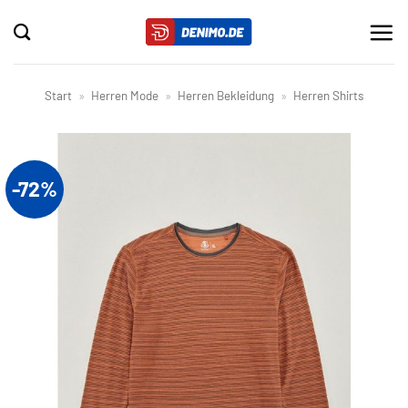
Zum
Inhalt
springen
Start
»
Herren Mode
»
Herren Bekleidung
»
Herren Shirts
-72%