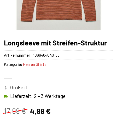
Longsleeve mit Streifen-Struktur
Artikelnummer:
4066464040156
Kategorie:
Herren Shirts
Größe: L
Lieferzeit: 2 – 3 Werktage
Ursprünglicher
Aktueller
17,99
€
4,99
€